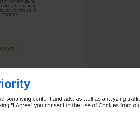
ant ce formulaire,
que les informations
ent exploitées dans
rict de ma
iority
nt de vos données,
au règlement général sur
rsonalising content and ads, as well as analyzing traffi
s. Pour connaître et
utilisation des données
icking "I Agree" you consent to the use of Cookies from ou
sition au démarchage