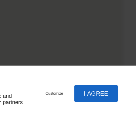
I AGREE
Customize
c and
r partners