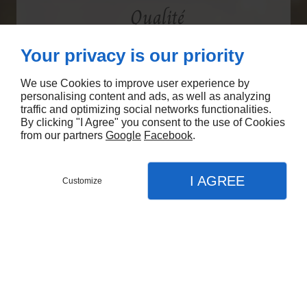
Qualité
Your privacy is our priority
Nous produisons de la qualité de premier
choix..
We use Cookies to improve user experience by
personalising content and ads, as well as analyzing
traffic and optimizing social networks functionalities.
By clicking "I Agree" you consent to the use of Cookies
from our partners
Google
Facebook
.
I AGREE
Customize
Commander
Menu
Appel
Plan
Accueil
Variétés
Nos activités
Producteur de cidre
Nous proposons un vaste choix de produits..